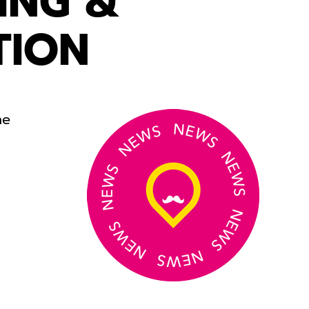
ING &
TION
he